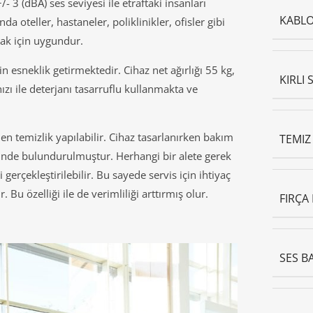
3 (dBA) ses seviyesi ile etraftaki insanları
KABLO
 oteller, hastaneler, poliklinikler, ofisler gibi
mak için uygundur.
in esneklik getirmektedir. Cihaz net ağırlığı 55 kg,
KIRLI 
 hızı ile deterjanı tasarruflu kullanmakta ve
en temizlik yapılabilir. Cihaz tasarlanırken bakım
TEMIZ 
nünde bulundurulmuştur. Herhangi bir alete gerek
erçekleştirilebilir. Bu sayede servis için ihtiyaç
u özelliği ile de verimliliği arttırmış olur.
FIRÇA 
SES B