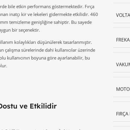
erde bile etkin performans göstermektedir. Fırça
n inatçı kir ve lekeleri gidermekte etkilidir. 460
VOLTAJ
mm temizleme genişliğine sahiptir. Bu sayede
uygun bir seçenektir.
FREKA
lanım kolaylıkları düşünülerek tasarlanmıştır.
n çalışma sürelerinde dahi kullanıcılar üzerinde
lu kullanıcının boyuna göre ayarlanabilir, bu
VAKU
lur.
MOTO
ostu ve Etkilidir
FIRÇA