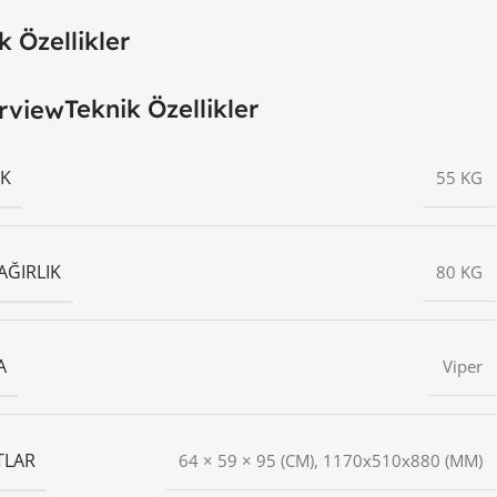
k Özellikler
Teknik Özellikler
IK
55 KG
AĞIRLIK
80 KG
A
Viper
TLAR
64 × 59 × 95 (CM), 1170x510x880 (MM)