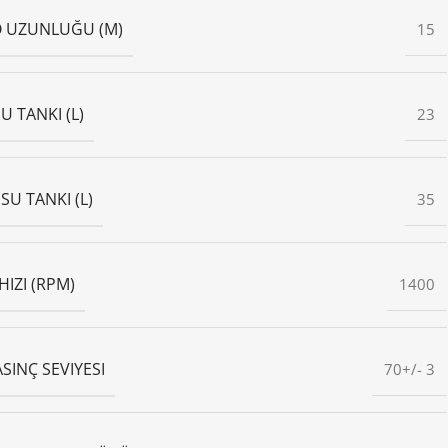
 UZUNLUĞU (M)
15
SU TANKI (L)
23
SU TANKI (L)
35
HIZI (RPM)
1400
ASINÇ SEVIYESI
70+/- 3