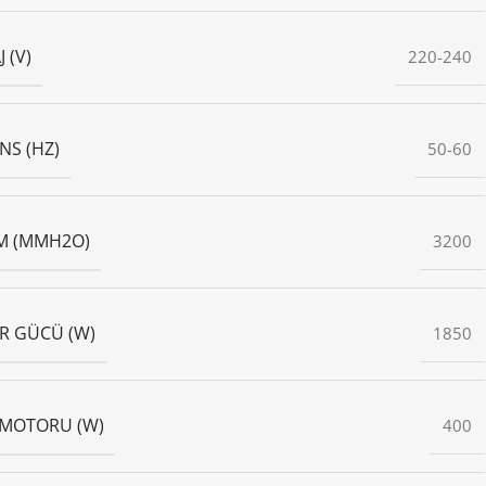
 (V)
220-240
NS (HZ)
50-60
M (MMH2O)
3200
R GÜCÜ (W)
1850
 MOTORU (W)
400