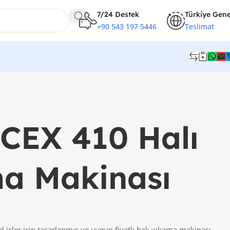
7/24 Destek
Türkiye Gene
+90 543 197 5446
Teslimat
 CEX 410 Halı
a Makinası
 işler için tasarlanmış ve uygun fiyatlı halı yıkama makinası