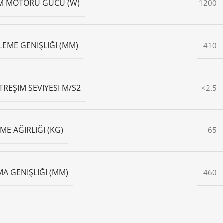
M MOTORU GÜCÜ (W)
1200
LEME GENIŞLIĞI (MM)
410
ITREŞIM SEVIYESI M/S2
<2.5
ME AĞIRLIĞI (KG)
65
MA GENIŞLIĞI (MM)
460