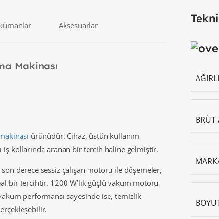
Tekni
okümanlar
Aksesuarlar
ama Makinası
AĞIRL
BRÜT 
 makinası
ürünüdür. Cihaz, üstün kullanım
 iş kollarında aranan bir tercih haline gelmiştir.
MARK
 son derece sessiz çalışan motoru ile döşemeler,
 ideal bir tercihtir. 1200 W’lık güçlü vakum motoru
vakum performansı sayesinde ise, temizlik
BOYU
erçekleşebilir.