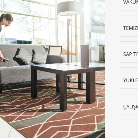
VAKU
TEMIZ
SAP T
YÜKLE
ÇALIŞ