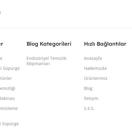
9
er
Blog Kategorileri
Hızlı Bağlantılar
at
Endüstriyel Temizlik
Anasayfa
Ekipmanları
kli Süpürge
Hakkımızda
rünler
Ürünlerimiz
emizliği
Blog
Makinası
İletişim
 temizleme
S.S.S.
li Süpürge