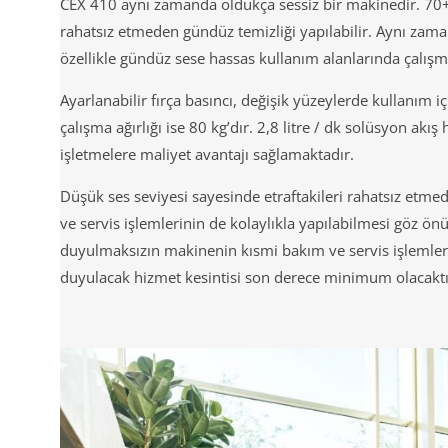
CEX 410 aynı zamanda oldukça sessiz bir makinedir. 70+/- 
rahatsız etmeden gündüz temizliği yapılabilir. Aynı zamanda
özellikle gündüz sese hassas kullanım alanlarında çalış
Ayarlanabilir fırça basıncı, değişik yüzeylerde kullanım iç
çalışma ağırlığı ise 80 kg’dır. 2,8 litre / dk solüsyon akış
işletmelere maliyet avantajı sağlamaktadır.
Düşük ses seviyesi sayesinde etraftakileri rahatsız etmed
ve servis işlemlerinin de kolaylıkla yapılabilmesi göz ö
duyulmaksızın makinenin kısmi bakım ve servis işlemleri g
duyulacak hizmet kesintisi son derece minimum olacaktır. B